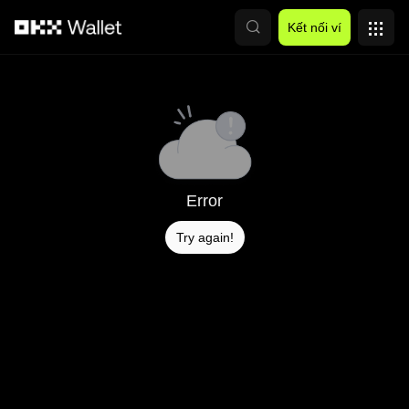
Chuyển đến nội dung chính
Kết nối ví
Error
Try again!