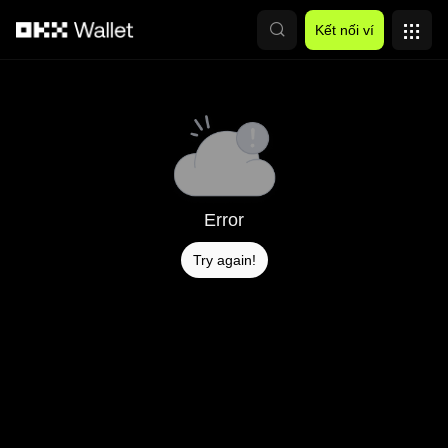
Chuyển đến nội dung chính
Kết nối ví
Error
Try again!