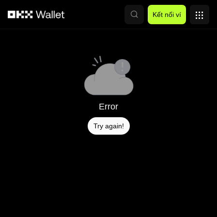
Chuyển đến nội dung chính
Kết nối ví
Error
Try again!