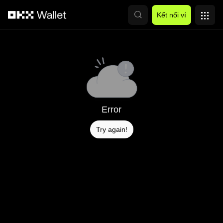
Chuyển đến nội dung chính
Kết nối ví
Error
Try again!