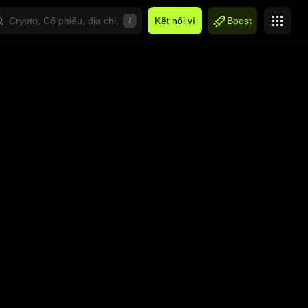
/
Kết nối ví
Boost