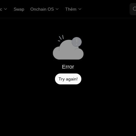
ợc
Swap
Onchain OS
Thêm
Error
Try again!