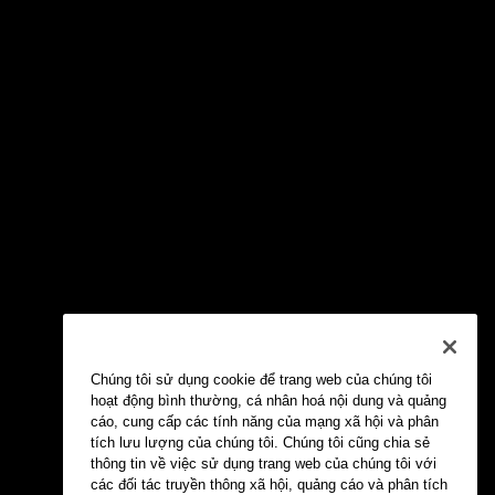
Chúng tôi sử dụng cookie để trang web của chúng tôi
hoạt động bình thường, cá nhân hoá nội dung và quảng
cáo, cung cấp các tính năng của mạng xã hội và phân
tích lưu lượng của chúng tôi. Chúng tôi cũng chia sẻ
thông tin về việc sử dụng trang web của chúng tôi với
các đối tác truyền thông xã hội, quảng cáo và phân tích