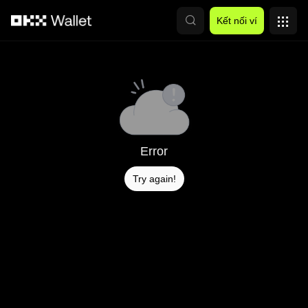
Chuyển đến nội dung chính
Kết nối ví
Error
Try again!