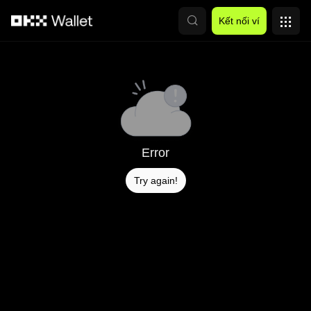
Chuyển đến nội dung chính
Kết nối ví
Error
Try again!