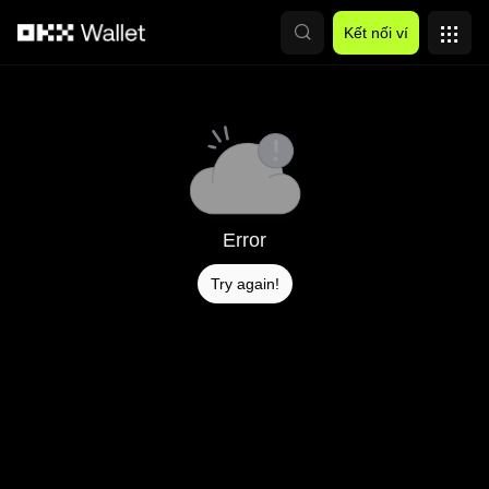
Chuyển đến nội dung chính
Kết nối ví
Error
Try again!