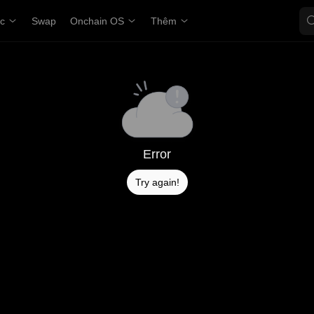
ợc
Swap
Onchain OS
Thêm
Error
Try again!