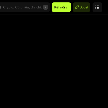
/
Kết nối ví
Boost