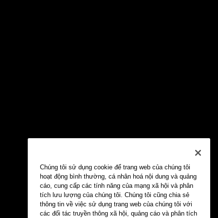
Chúng tôi sử dụng cookie để trang web của chúng tôi
hoạt động bình thường, cá nhân hoá nội dung và quảng
cáo, cung cấp các tính năng của mạng xã hội và phân
tích lưu lượng của chúng tôi. Chúng tôi cũng chia sẻ
thông tin về việc sử dụng trang web của chúng tôi với
các đối tác truyền thông xã hội, quảng cáo và phân tích