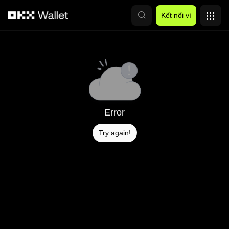
Chuyển đến nội dung chính
Kết nối ví
Error
Try again!