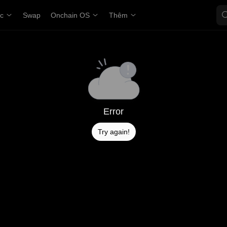
ợc
Swap
Onchain OS
Thêm
Error
Try again!