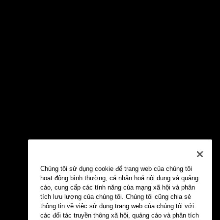
Chúng tôi sử dụng cookie để trang web của chúng tôi
hoạt động bình thường, cá nhân hoá nội dung và quảng
cáo, cung cấp các tính năng của mạng xã hội và phân
tích lưu lượng của chúng tôi. Chúng tôi cũng chia sẻ
thông tin về việc sử dụng trang web của chúng tôi với
các đối tác truyền thông xã hội, quảng cáo và phân tích