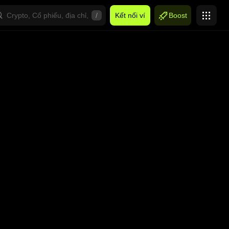
/
Kết nối ví
Boost