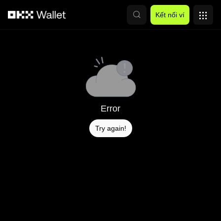
Chuyển đến nội dung chính
Kết nối ví
Error
Try again!