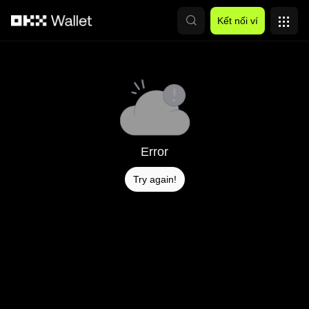
Chuyển đến nội dung chính
Kết nối ví
Error
Try again!