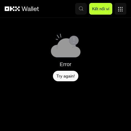
Chuyển đến nội dung chính
Kết nối ví
Error
Try again!