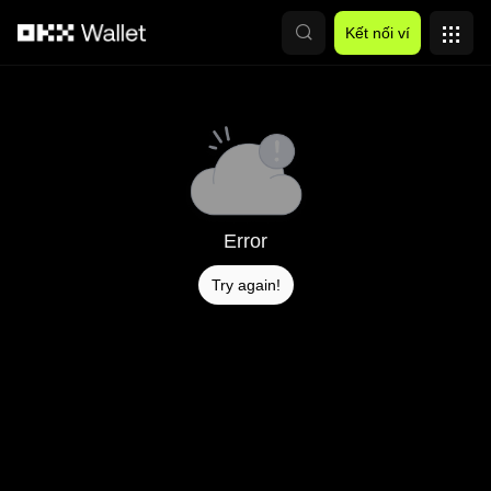
Chuyển đến nội dung chính
Kết nối ví
Error
Try again!