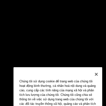
Chúng tôi sử dụng cookie để trang web của chúng tôi
hoạt động bình thường, cá nhân hoá nội dung và quảng
cáo, cung cấp các tính năng của mạng xã hội và phân
tích lưu lượng của chúng tôi. Chúng tôi cũng chia sẻ
thông tin về việc sử dụng trang web của chúng tôi với
các đối tác truyền thông xã hội, quảng cáo và phân tích