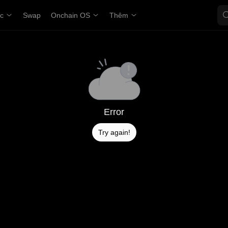
ợc
Swap
Onchain OS
Thêm
Error
Try again!