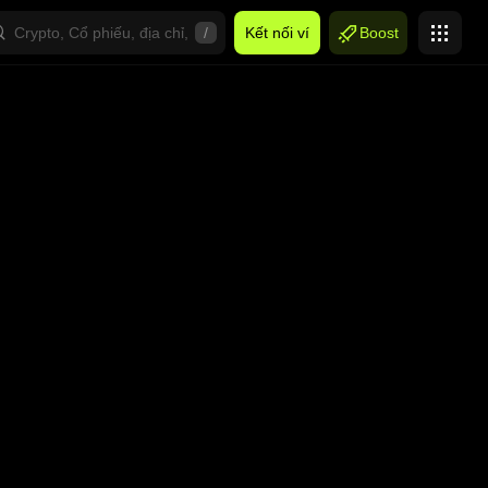
/
Kết nối ví
Boost