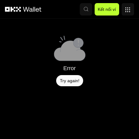
Chuyển đến nội dung chính
Kết nối ví
Error
Try again!