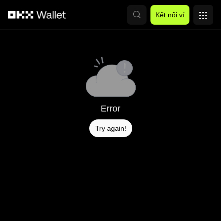
Chuyển đến nội dung chính
Kết nối ví
Error
Try again!