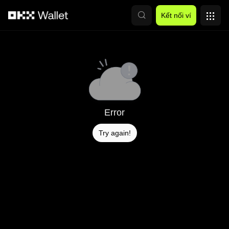
Chuyển đến nội dung chính
Kết nối ví
Error
Try again!