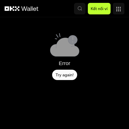
Chuyển đến nội dung chính
Kết nối ví
Error
Try again!