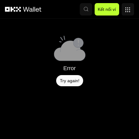
Chuyển đến nội dung chính
Kết nối ví
Error
Try again!