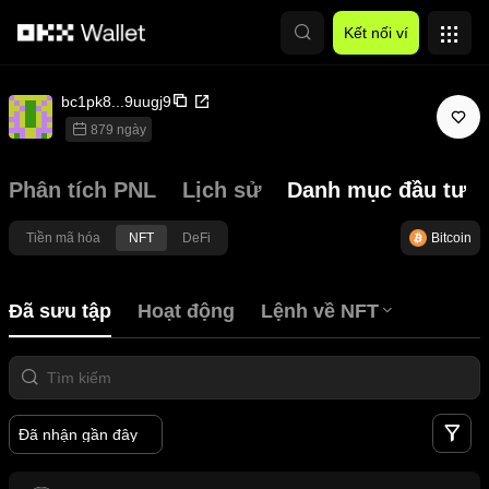
Chuyển đến nội dung chính
Kết nối ví
bc1pk8...9uugj9
879 ngày
Phân tích PNL
Lịch sử
Danh mục đầu tư
Tiền mã hóa
NFT
DeFi
Bitcoin
Đã sưu tập
Hoạt động
Lệnh về NFT
Bộ
Đã nhận gần đây