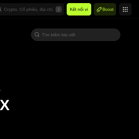
/
Kết nối ví
Boost
X
KX