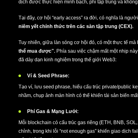
dịch được thực hiện minh bạch, phi tập trung và không
Tại đây, cơ hội “early access” ra đời, có nghĩa là ngườ
niêm yết chính thức trên các sàn tập trung (CEX).
Tuy nhiên, giữa làn sóng cơ hội đó, có một thực tế mà
thể mua được”.
Phía sau việc chậm mất một nhịp này 
đã dày dạn kinh nghiệm trong thế giới Web3:
Ví & Seed Phrase:
Tạo ví, lưu seed phrase, hiểu cấu trúc private/public key
nhầm, chụp ảnh màn hình có thể khiến tài sản biến mất
Phí Gas & Mạng Lưới:
Mỗi blockchain có cấu trúc gas riêng (ETH, BNB, SOL
chỉnh, trong khi lỗi “not enough gas” khiến giao dịch fai