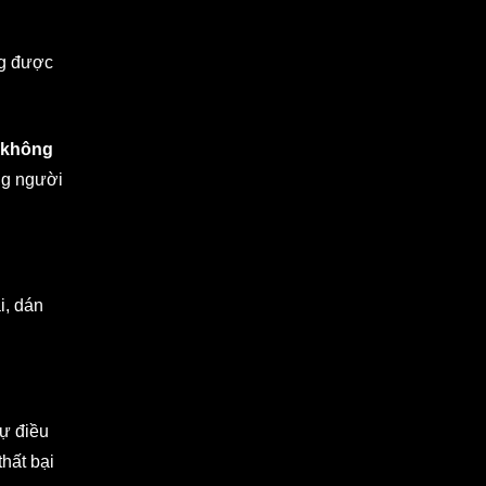
ng được
 không
ng người
i, dán
ự điều
thất bại