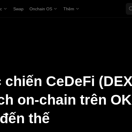
ợc
Swap
Onchain OS
Thêm
 chiến CeDeFi (DE
ịch on-chain trên O
đến thế