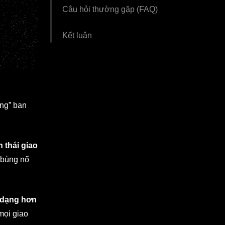
Câu hỏi thường gặp (FAQ)
Kết luận
ung” ban
 thái giao
à bùng nổ
 dạng hơn
mọi giao