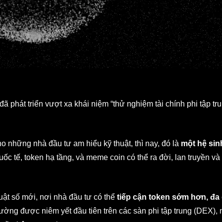
đã phát triển vượt xa khái niệm “thử nghiệm tài chính phi tập tr
 những nhà đầu tư am hiểu kỹ thuật, thì nay, đó là
một hệ sinh
uốc tế, token hạ tầng, và meme coin có thể ra đời, lan truyền v
uật số mới, nơi nhà đầu tư có thể
tiếp cận token sớm hơn, đa
hường được niêm yết đầu tiên trên các sàn phi tập trung (DEX), 