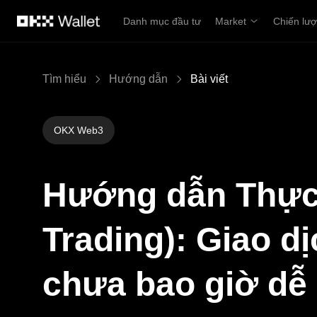
Chuyển đến nội dung chính
Danh mục đầu tư
Market
Chiến lư
Tìm hiểu
Hướng dẫn
Bài viết
OKX Web3
Hướng dẫn Thực
Trading): Giao d
chưa bao giờ dễ 