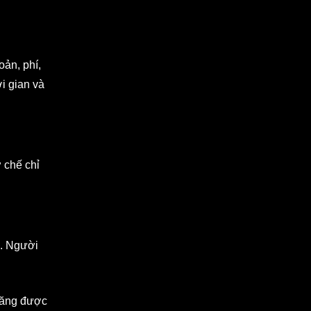
oản, phí,
ời gian và
 chế chỉ
n. Người
năng được