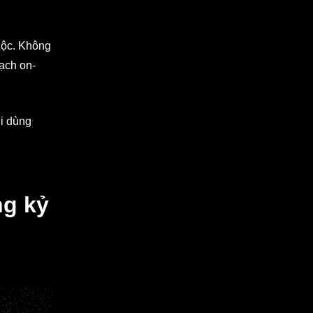
huộc. Không
ạch on-
ời dùng
ng kỷ