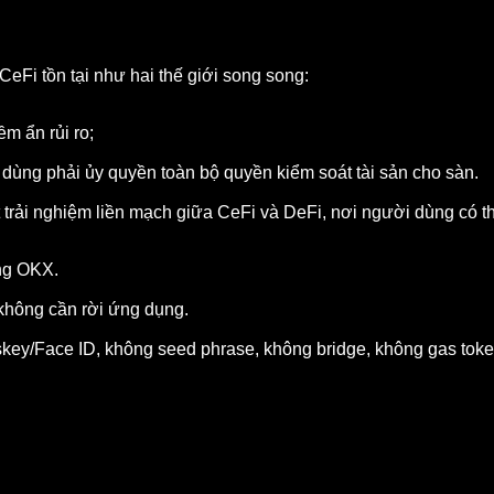
CeFi tồn tại như hai thế giới song song:
ềm ẩn rủi ro;
i dùng phải ủy quyền toàn bộ quyền kiểm soát tài sản cho sàn.
 trải nghiệm liền mạch giữa CeFi và DeFi, nơi người dùng có t
ụng OKX.
không cần rời ứng dụng.
skey/Face ID, không seed phrase, không bridge, không gas toke