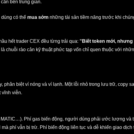
 cần bên trung gian.
i dùng có thể
mua sớm
những tài sản tiềm năng trước khi chú
 hầu hết trader CEX đều từng trải qua:
“Biết token mới, nhưng
là chuỗi rào cản kỹ thuật phức tạp vốn chỉ quen thuộc với nhữ
, phân biệt ví nóng và ví lạnh. Một lỗi nhỏ trong lưu trữ, copy sa
 vĩnh viễn.
, MATIC…). Phí gas biến động, người dùng phải ước lượng và t
l mà phí vẫn bị trừ. Phí biến động liên tục và dễ khiến giao dịch 