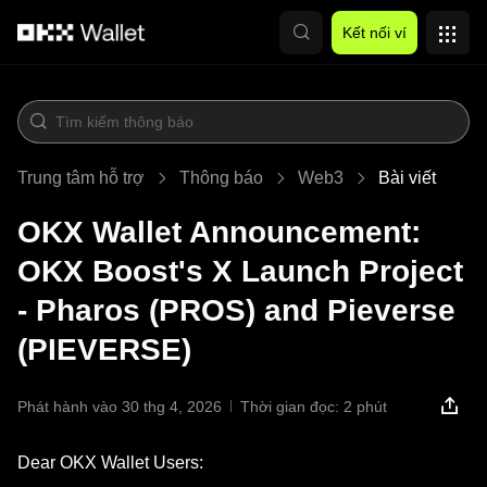
Chuyển đến nội dung chính
Kết nối ví
Trung tâm hỗ trợ
Thông báo
Web3
Bài viết
OKX Wallet Announcement:
OKX Boost's X Launch Project
- Pharos (PROS) and Pieverse
(PIEVERSE)
Phát hành vào 30 thg 4, 2026
Thời gian đọc: 2 phút
Dear OKX Wallet Users: