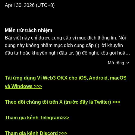
April 30, 2026 (UTC+8)
Miễn trừ trách nhiệm
Bài viết này chỉ được cung cấp vì mục đích thông tin. Nội
dung này không nhằm mục đích cung cấp (i) lời khuyên
đầu tư hoặc khuyến nghị đầu tư, (ii) đề nghị, kêu gọi hoặc
khuyến khích mua, bán hoặc nắm giữ tài sản kỹ thuật số,
Mở rộng
hoặc (iii) lời khuyên về tài chính, kế toán, pháp lý hoặc
thuế Tài sản kỹ thuật số, bao gồm stablecoin và NFT, đều
Tải ứng dụng Ví Web3 OKX cho iOS, Android, macOS
chịu biến động thị trường, có mức độ rủi ro cao, có thể
và Windows >>>
giảm giá trị. Vui lòng tham khảo chuyên gia pháp lý/thuế/
đầu tư để xác định liệu giao dịch hoặc nắm giữ tài sản kỹ
Theo dõi chúng tôi trên X (trước đây là Twitter) >>>
thuật số có phù hợp với bạn không. Ví Web3 OKX chỉ là
dịch vụ phần mềm ví tự lưu ký, cho phép bạn khám phá và
Tham gia kênh Telegram>>>
tương tác với các nền tảng bên thứ ba, và không kiểm
soát hoặc chịu trách nhiệm về dịch vụ của các nền tảng
Tham gia kênh Discord >>>