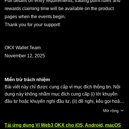
Full details on entry requirements, trading point rules and
rewards claiming time will be available on the product
pages when the events begin.
Thank you for your support!
OKX Wallet Team
November 12, 2025
Miễn trừ trách nhiệm
Bài viết này chỉ được cung cấp vì mục đích thông tin. Nội
dung này không nhằm mục đích cung cấp (i) lời khuyên
đầu tư hoặc khuyến nghị đầu tư, (ii) đề nghị, kêu gọi hoặc
khuyến khích mua, bán hoặc nắm giữ tài sản kỹ thuật số,
Mở rộng
hoặc (iii) lời khuyên về tài chính, kế toán, pháp lý hoặc
thuế Tài sản kỹ thuật số, bao gồm stablecoin và NFT, đều
Tải ứng dụng Ví Web3 OKX cho iOS, Android, macOS