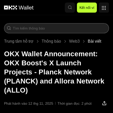
Chuyển đến nội dung chính
Kết nối ví
Trung tâm hỗ trợ
Thông báo
Web3
Bài viết
OKX Wallet Announcement:
OKX Boost's X Launch
Projects - Planck Network
(PLANCK) and Allora Network
(ALLO)
Phát hành vào 12 thg 11, 2025
Thời gian đọc: 2 phút