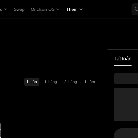
ợc
Swap
Onchain OS
Thêm
Tất toán
1 tuần
1 tháng
3 tháng
1 năm
UNI-