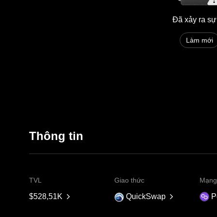
Đã xảy ra sự
Làm mới
Thông tin
TVL
Giao thức
Mạng
$528,51K
QuickSwap
P