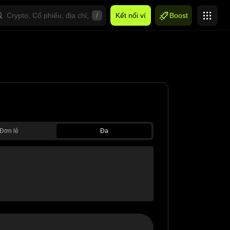
/
Kết nối ví
Boost
Đơn lẻ
Đa
V2
$0,00