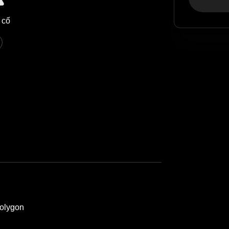
 cố
olygon