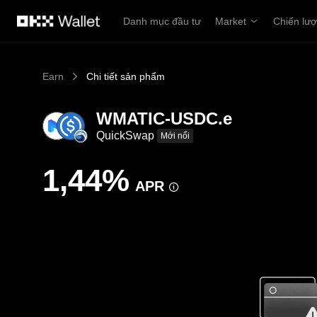
Chuyển đến nội dung chính
Danh mục đầu tư
Market
Chiến lư
Earn
Chi tiết sản phẩm
WMATIC-USDC.e
QuickSwap
Mới nổi
1,44%
APR