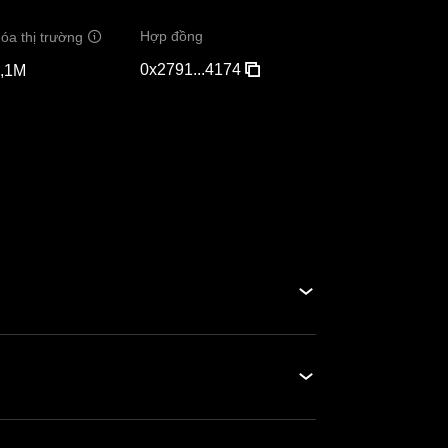
Hợp đồng
óa thị trường
0x2791...4174
,1M