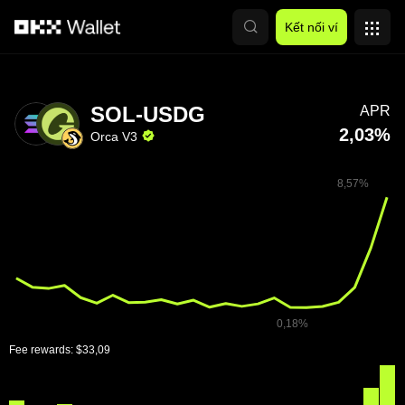
Chuyển đến nội dung chính
Kết nối ví
SOL-USDG
APR
2,03%
Orca V3
Fee rewards:
$33,09