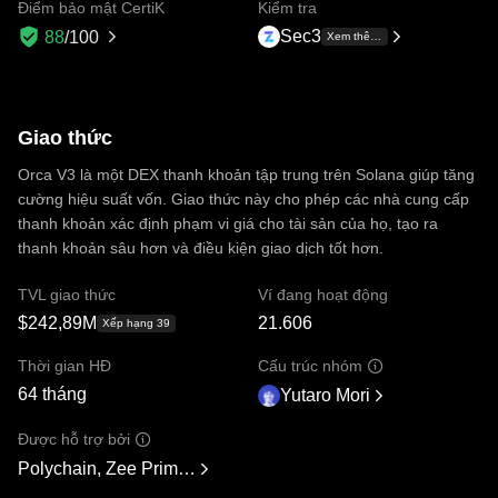
Điểm bảo mật CertiK
Kiểm tra
Sec3
88
/100
Xem thêm +1
Giao thức
Orca V3 là một DEX thanh khoản tập trung trên Solana giúp tăng
cường hiệu suất vốn. Giao thức này cho phép các nhà cung cấp
thanh khoản xác định phạm vi giá cho tài sản của họ, tạo ra
thanh khoản sâu hơn và điều kiện giao dịch tốt hơn.
TVL giao thức
Ví đang hoạt động
$242,89M
21.606
Xếp hạng 39
Thời gian HĐ
Cấu trúc nhóm
64 tháng
Yutaro Mori
Được hỗ trợ bởi
Polychain, Zee Prime Capital, Solana Ventures, Placeholder