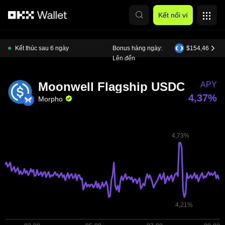
Chuyển đến nội dung chính
Kết nối ví
Kết thúc sau 6 ngày
Bonus hàng ngày:
$154,46
Lên đến
Moonwell Flagship USDC
APY
4,37%
Morpho