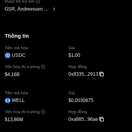
Được hỗ trợ bởi
GSR, Andreessen Horowitz, Mechanism Capital, Variant Fund,
Thông tin
Tiền mã hóa
Giá
USDC
$1,00
Hợp đồng
Vốn hóa thị trường
0x8335...2913
$4,16B
Tiền mã hóa
Giá
WELL
$0,0030675
Hợp đồng
Vốn hóa thị trường
0xa885...96ae
$13,86M