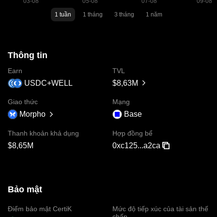
1 tuần
1 tháng
3 tháng
1 năm
Thông tin
Earn
TVL
USDC+WELL
$8,63M
Giao thức
Mạng
Morpho
Base
Thanh khoản khả dụng
Hợp đồng bể
$8,65M
0xc125...a2ca
Bảo mật
Điểm bảo mật CertiK
Mức độ tiếp xúc của tài sản thế
chấp