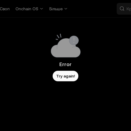
Своп
Onchain OS
Більше
Error
Try again!