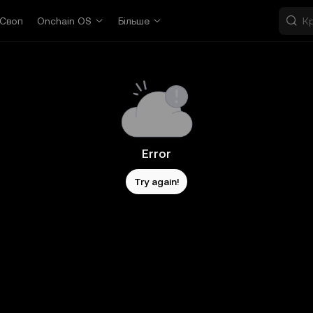
Своп
Onchain OS
Більше
Error
Try again!