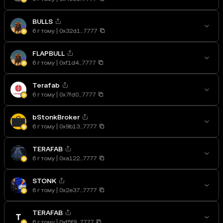
BULLS
6 г тому
0x32d1...7777
FLAPBULL
6 г тому
0xf1d4...7777
Terafab
6 г тому
0x7fd0...7777
bStonkBroker
6 г тому
0x9b13...7777
TERAFAB
6 г тому
0xa122...7777
STONK
6 г тому
0x2e37...7777
TERAFAB
6 г тому
0xf5f9...7777