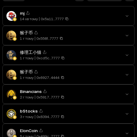
mj
14 хв тому
0x5a11...7777
猴子币
1 г тому
0x556f...7777
修理工小猫
1 г тому
0xcd5c...7777
猴子币
1 г тому
0x6927...4444
Binancians
2 г тому
0x5917...7777
bStocks
3 г тому
0x8394...7777
ElonCoin
5 г тому
0x499c...7777