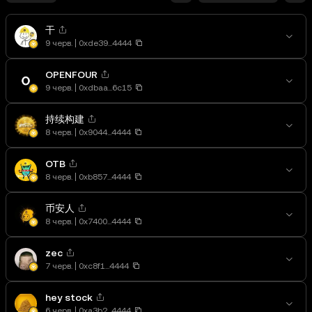
干
9 черв.
0xde39...4444
OPENFOUR
9 черв.
0xdbaa...6c15
持续构建
8 черв.
0x9044...4444
OTB
8 черв.
0xb857...4444
币安人
8 черв.
0x7400...4444
zec
7 черв.
0xc8f1...4444
hey stock
6 черв.
0xa3b2...4444