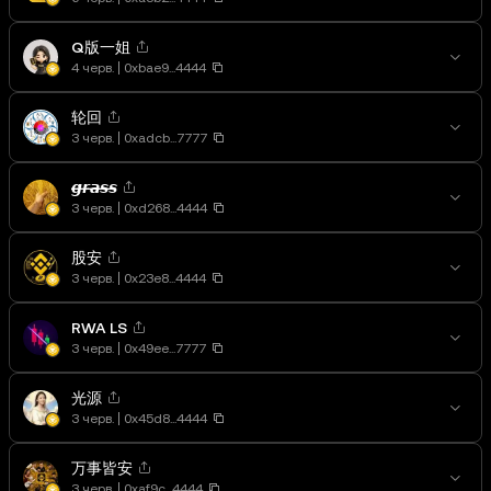
Q版一姐
4 черв.
0xbae9...4444
轮回
3 черв.
0xadcb...7777
𝙜̶𝙧̶𝙖̶𝙨̶𝙨̶
3 черв.
0xd268...4444
股安
3 черв.
0x23e8...4444
RWA LS
3 черв.
0x49ee...7777
光源
3 черв.
0x45d8...4444
万事皆安
3 черв.
0xaf9c...4444