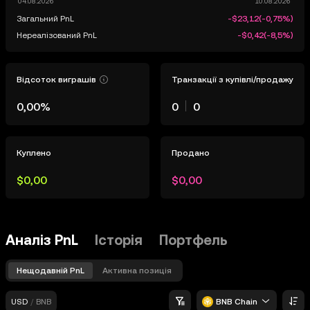
Загальний PnL
-$23,12
(
-0,75%
)
Нереалізований PnL
-$0,42
(
-8,5%
)
Відсоток виграшів
Транзакції з купівлі/продажу
0,00%
0
0
Куплено
Продано
$0,00
$0,00
Аналіз PnL
Історія
Портфель
Нещодавній PnL
Активна позиція
USD
/
BNB
BNB Chain