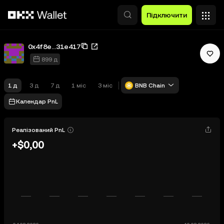
Перейти до основного вмісту
Підключити
0x4f8e...31e417
899 д
1 д
3 д
7 д
1 міс
3 міс
BNB Chain
Календар PnL
Реалізований PnL
+$0,00