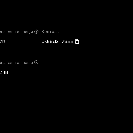
Контракт
ва капіталізація
0x55d3...7955
7B
ва капіталізація
,24B