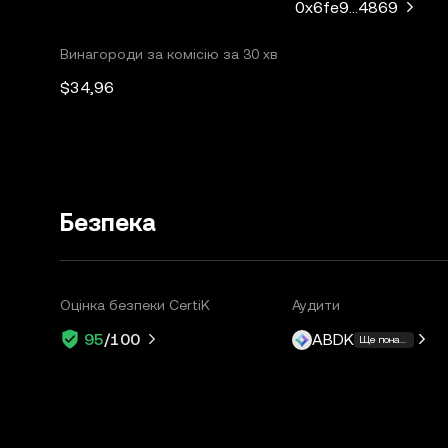
0x6fe9...4869
Винагороди за комісію за 30 хв
$34,96
Безпека
Оцінка безпеки CertiK
Аудити
ABDK
95
/100
Ще понад 1