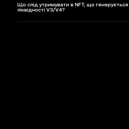
Що слід утримувати в NFT, що генерується 
ліквідності V3/V4?