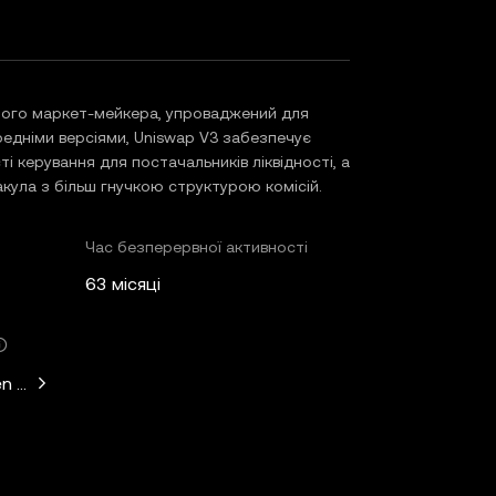
ного маркет-мейкера, упроваджений для
редніми версіями, Uniswap V3 забезпечує
 керування для постачальників ліквідності, а
акула з більш гнучкою структурою комісій.
Час безперервної активності
63 місяці
n Horowitz, Paradigm, Variant Fund, SV Angel