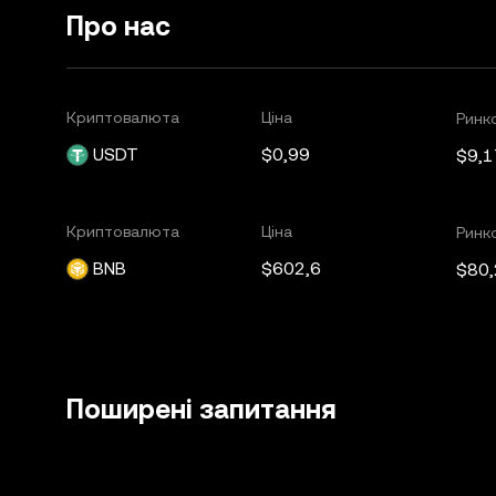
Про нас
Криптовалюта
Ціна
Ринко
USDT
$0,99
$9,1
Криптовалюта
Ціна
Ринко
BNB
$602,6
$80
Поширені запитання