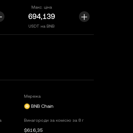
Макс. ціна
USDT на BNB
Мережа
BNB Chain
а
Винагороди за комісію за 8 г
$616,35