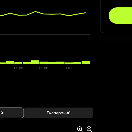
ий
Експертний