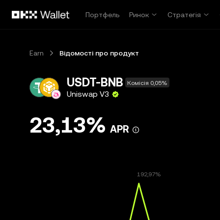
Перейти до основного вмісту
Портфель
Ринок
Стратегія
Earn
Відомості про продукт
USDT-BNB
Комісія 0,05%
Uniswap V3
23,13%
APR