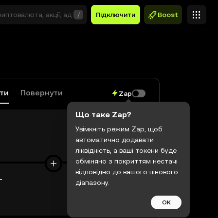
/
Підключити
Boost
ати
Повернути
Zap
Що таке Zap?
Увімкніть режим Zap, щоб
автоматично додавати
$0,00
ліквідність, а ваші токени буде
обміняно з покриттям нестачі
відповідно до вашого цінового
T
діапазону.
$0,00
OK