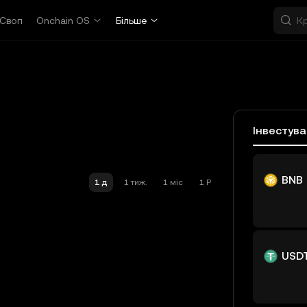
Своп
Onchain OS
Більше
Інвестув
BNB
1 д
1 тиж.
1 міс
1 Р
USD