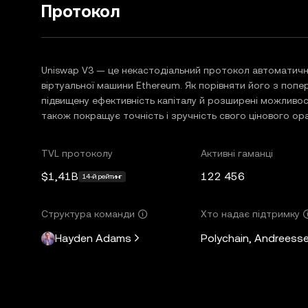
Протокол
Uniswap V3 — це некастодіальний протокол автоматич
віртуальної машини Ethereum. Як порівняти його з попе
підвищену ефективність капіталу й розширені можливості
також покращує точність і зручність свого цінового ор
TVL протоколу
Активні гаманці
$1,41B
122 456
14-й рейтинг
Структура команди
Хто надає підтримку
Hayden Adams
Polychain, Andreesse