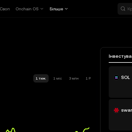
Своп
Onchain OS
Більше
Інвестув
SOL
1 тиж.
1 міс
3 млн
1 Р
swa