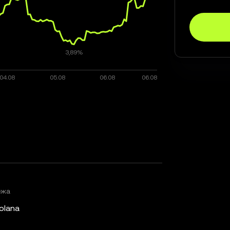
ежа
olana