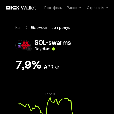
Перейти до основного вмісту
Портфель
Ринок
Стратегія
Earn
Відомості про продукт
SOL-swarms
Raydium
7,9%
APR