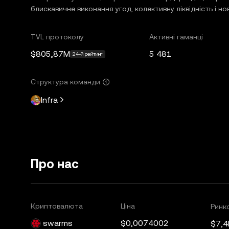
блискавичне виконання угод, колективну ліквідність і нов
TVL протоколу
Активні гаманці
$805,87M
5 481
24-й рейтинг
Структура команди
Infra
Про нас
Криптовалюта
Ціна
Ринко
swarms
$0,0074002
$7,