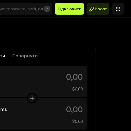
/
Підключити
Boost
ати
Повернути
$0,00
rms
$0,00