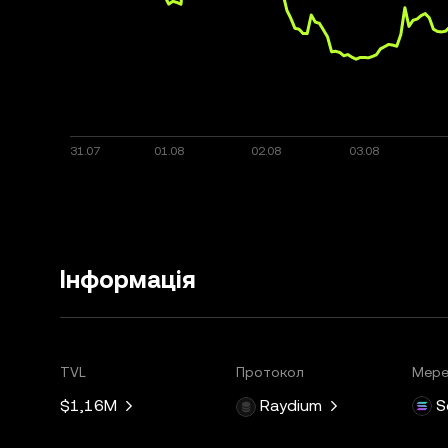
Інформація
TVL
Протокол
Мер
$1,16M
Raydium
S