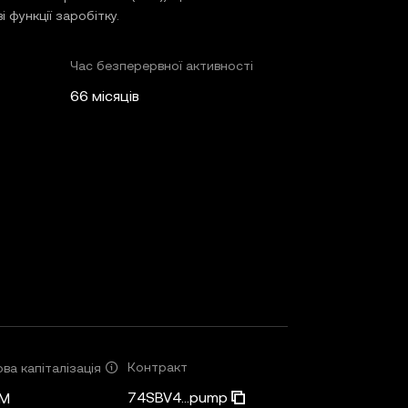
і функції заробітку.
Час безперервної активності
66 місяців
Контракт
ва капіталізація
74SBV4...pump
4M