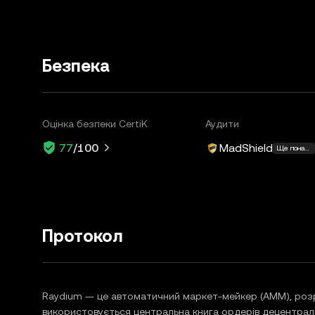
Безпека
Оцінка безпеки CertiK
Аудити
MadShield
77
/100
Ще понад 
Протокол
Raydium — це автоматичний маркет-мейкер (AMM), розр
використовується центральна книга ордерів децентралі