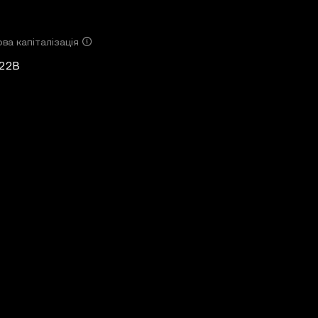
ва капіталізація
,22B