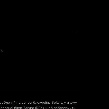
3
облений на основі блокчейну Solana, у якому
зованої біржі Serum (DEX), щоб забезпечити