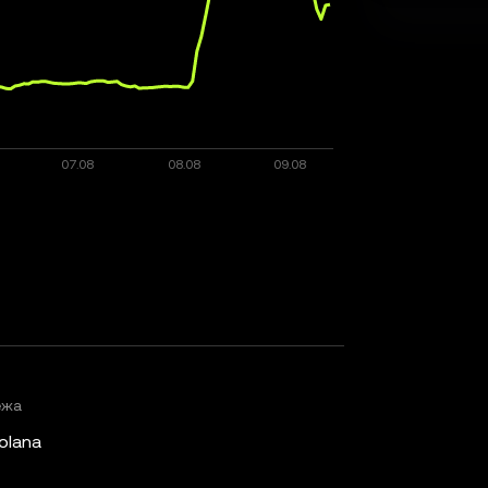
ежа
olana