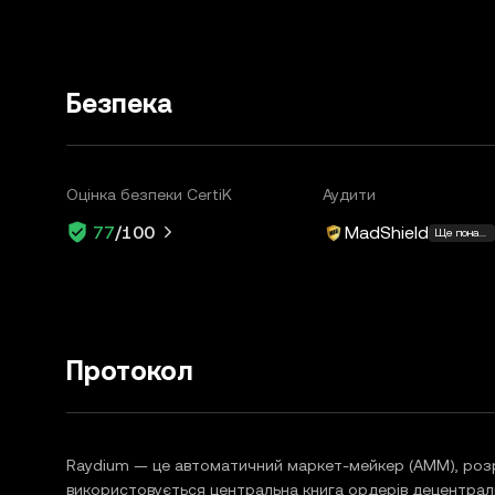
Безпека
Оцінка безпеки CertiK
Аудити
MadShield
77
/100
Ще понад 
Протокол
Raydium — це автоматичний маркет-мейкер (AMM), розр
використовується центральна книга ордерів децентралі