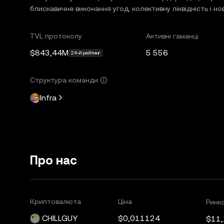
блискавичне виконання угод, колективну ліквідність і нов
TVL протоколу
Активні гаманці
$843,44M
5 556
24-й рейтинг
Структура команди
Infra
Про нас
Криптовалюта
Ціна
Ринко
CHILLGUY
$0,011124
$11