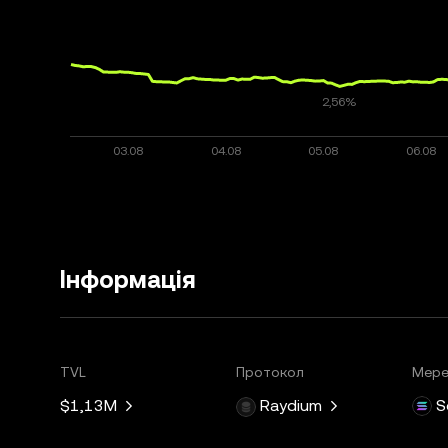
Інформація
TVL
Протокол
Мер
$1,13M
Raydium
S