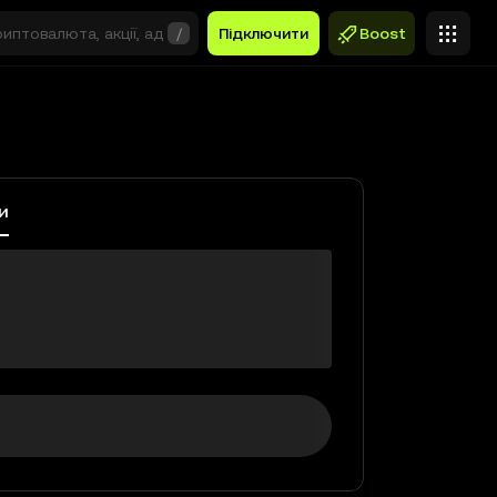
/
Підключити
Boost
и
$0,00