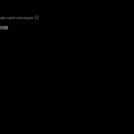
ва капіталізація
,36B