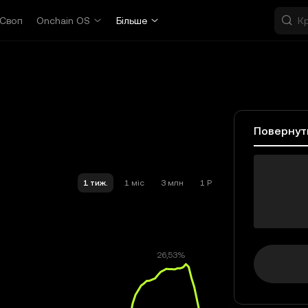
Своп
Onchain OS
Більше
Повернут
LP
1 тиж.
1 міс
3 млн
1 Р