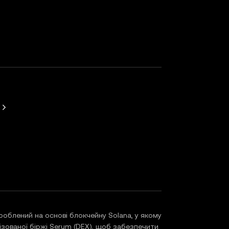
3
облений на основі блокчейну Solana, у якому
зованої біржі Serum (DEX), щоб забезпечити