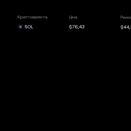
Криптовалюта
Ціна
Ринко
SOL
$76,43
$44