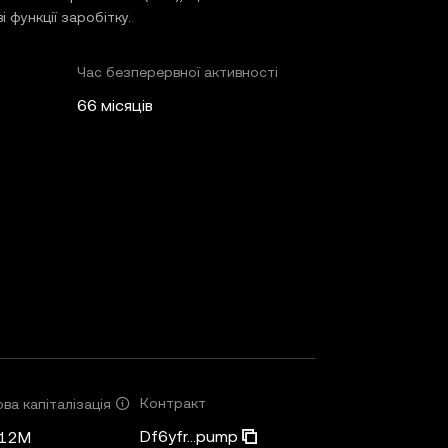
і функції заробітку.
Час безперервної активності
66 місяців
Контракт
ва капіталізація
Df6yfr...pump
,12M