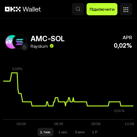
Перейти до основного вмісту
Підключити
AMC-SOL
APR
0,02%
Raydium
1 тиж.
1 міс
3 млн
1 Р