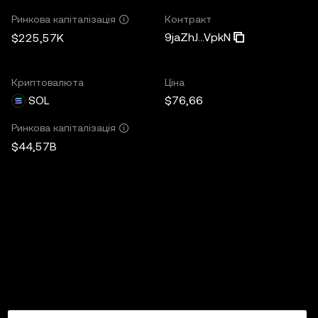
Контракт
Ринкова капіталізація
9jaZhJ...VpkN
$225,57K
Криптовалюта
Ціна
SOL
$76,66
Ринкова капіталізація
$44,57B