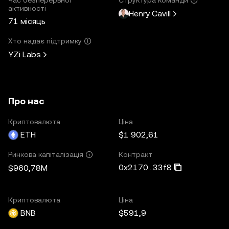
активності
Henry Cavill
71 місяць
Хто надає підтримку
YZi Labs
Про нас
Криптовалюта
Ціна
ETH
$1 902,61
Контракт
Ринкова капіталізація
0x2170...33f8
$960,78M
Криптовалюта
Ціна
BNB
$591,9