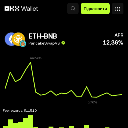
Перейти до основного вмісту
Підключити
ETH-BNB
APR
12,36%
PancakeSwapV3
Fee rewards:
$115,10