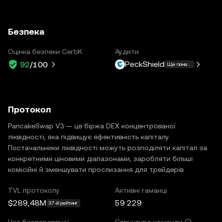
Безпека
Оцінка безпеки CertiK
Аудити
PeckShield
92
/100
Ще понад 3
Протокол
PancakeSwap V3 — це біржа DEX концентрованої
ліквідності, яка підвищує ефективність капіталу.
Постачальники ліквідності можуть розподіляти капітал за
конкретними ціновими діапазонами, заробляти більші
комісійні й зменшувати прослизання для трейдерів.
TVL протоколу
Активні гаманці
$289,48M
59 229
37-й рейтинг
Час безперервної
Структура команди