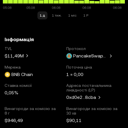
1 д
1 тиж.
1 міс
1 Р
Інформація
TVL
Протокол
$11,49M
PancakeSwapV3
Мережа
Поточна ціна
BNB Chain
1 ≈ 0,00
Ставка комісії
Адреса постачальника
ліквідності (LP)
0,05%
0xd0e2...8cba
Винагороди за комісію за
Винагороди за комісію за
8 г
30 хв
$946,49
$90,11