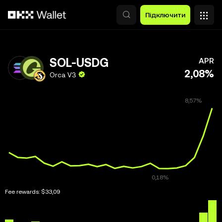
Перейти до основного вмісту
Підключити
SOL-USDG
APR
2,08%
Orca V3
Fee rewards:
$33,09