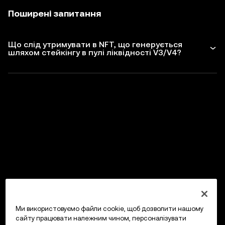
Поширені запитання
Що слід утримувати в NFT, що генерується
шляхом стейкінгу в пулі ліквідності V3/V4?
Ми використовуємо файли cookie, щоб дозволити нашому
сайту працювати належним чином, персоналізувати