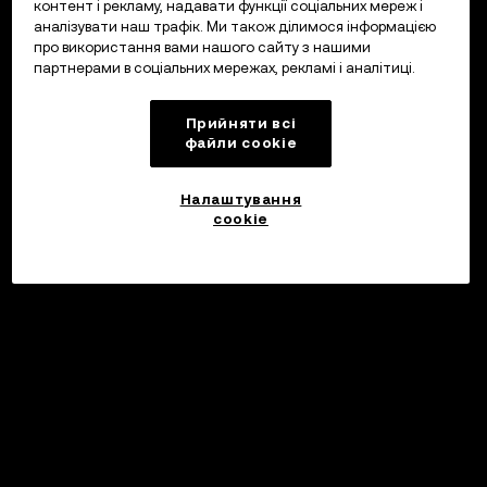
контент і рекламу, надавати функції соціальних мереж і
аналізувати наш трафік. Ми також ділимося інформацією
про використання вами нашого сайту з нашими
партнерами в соціальних мережах, рекламі і аналітиці.
Прийняти всі
файли сookie
Налаштування
cookie
©2017 - 2026 WEB3.OKX.COM