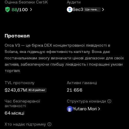
Оцінка безпеки CertiK
Аудити
Sec3
88
/100
Ще понад 1
Протокол
Orca V3 — це біржа DEX концентрованої ліквідності в
Solana, яка підвищує ефективність капіталу. Вона дає
постачальникам змогу визначати цінові діапазони для своїх
активів, забезпечуючи глибшу ліквідність і покращені умови
торгівлі.
TVL протоколу
Активні гаманці
$243,67M
21 656
40-й рейтинг
Час безперервної
Структура команди
активності
Yutaro Mori
64 місяці
Хто надає підтримку