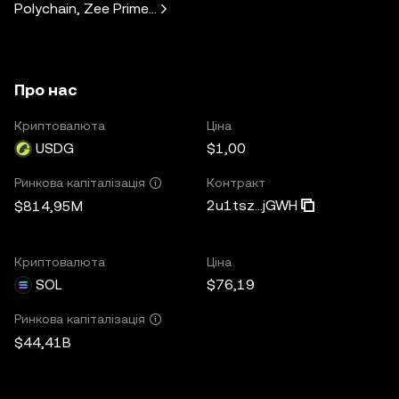
Polychain, Zee Prime Capital, Solana Ventures, Placeholder
Про нас
Криптовалюта
Ціна
USDG
$1,00
Контракт
Ринкова капіталізація
2u1tsz...jGWH
$814,95M
Криптовалюта
Ціна
SOL
$76,19
Ринкова капіталізація
$44,41B