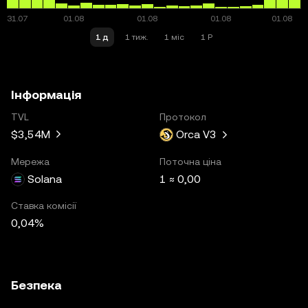
1 д
1 тиж.
1 міс
1 Р
Інформація
TVL
Протокол
$3,54M
Orca V3
Мережа
Поточна ціна
Solana
1 ≈ 0,00
Ставка комісії
0,04%
Безпека