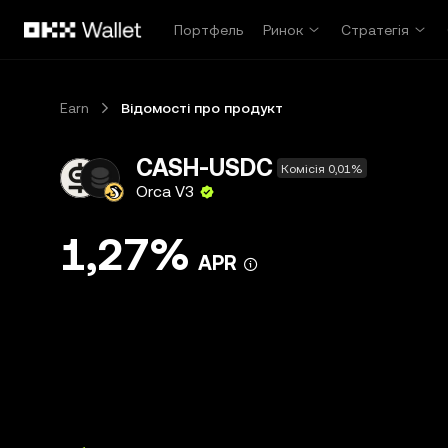
Перейти до основного вмісту
Портфель
Ринок
Стратегія
Earn
Відомості про продукт
CASH-USDC
Комісія 0,01%
Orca V3
1,27%
APR