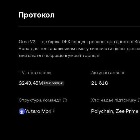
Протокол
Orca V3 — це біржа DEX концентрованої ліквідності в Sol
Вона дає постачальникам змогу визначати цінові діапаз
ліквідність і покращені умови торгівлі.
TVL протоколу
Активні гаманці
$243,45M
21 618
39-й рейтинг
Структура команди
Хто надає підтримку
Yutaro Mori
Polychain, Zee Prime