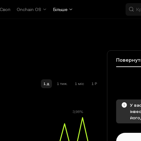
Своп
Onchain OS
Більше
Повернут
1 д
1 тиж.
1 міс
1 Р
У ва
інве
його,