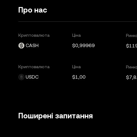
Про нас
Криптовалюта
Ціна
Ринко
CASH
$0,99969
$11
Криптовалюта
Ціна
Ринко
USDC
$1,00
$7,8
Поширені запитання