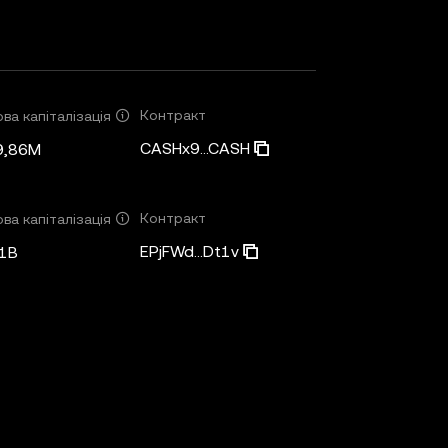
Контракт
ва капіталізація
CASHx9...CASH
9,86M
Контракт
ва капіталізація
EPjFWd...Dt1v
1B