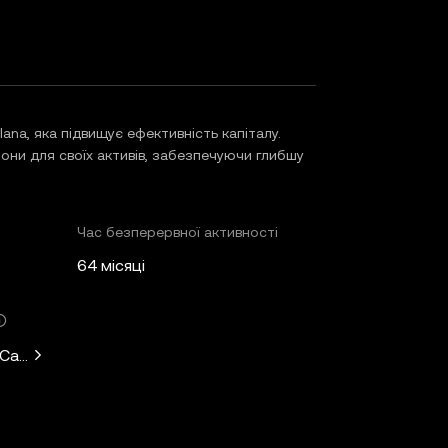
ana, яка підвищує ефективність капіталу.
они для своїх активів, забезпечуючи глибшу
Час безперервної активності
64 місяці
 Capital, Solana Ventures, Placeholder, Ryze Labs, Collab+Cur