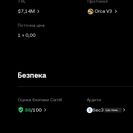
TVL
Протокол
$7,14M
Orca V3
Поточна ціна
1 ≈ 0,00
Безпека
Оцінка безпеки CertiK
Аудити
Sec3
88
/100
Ще понад 1