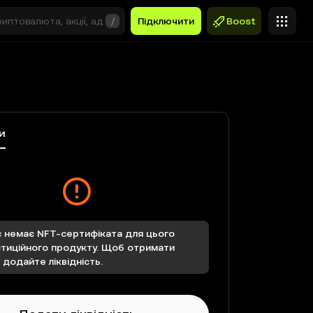
/
Підключити
Boost
и
с немає NFT-сертифіката для цього
стиційного продукту. Щоб отримати
 додайте ліквідність.