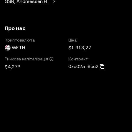
GSR, Andreessen Horowitz, Mechanism Capital, Variant Fund,
Про нас
Криптовалюта
Ціна
WETH
$1 913,27
Контракт
Ринкова капіталізація
0xc02a...6cc2
$4,27B