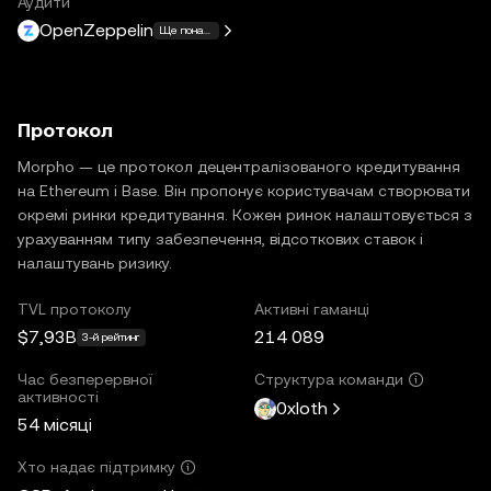
Аудити
OpenZeppelin
Ще понад 16
Протокол
Morpho — це протокол децентралізованого кредитування
на Ethereum і Base. Він пропонує користувачам створювати
окремі ринки кредитування. Кожен ринок налаштовується з
урахуванням типу забезпечення, відсоткових ставок і
налаштувань ризику.
TVL протоколу
Активні гаманці
$7,93B
214 089
3-й рейтинг
Час безперервної
Структура команди
активності
0xloth
54 місяці
Хто надає підтримку