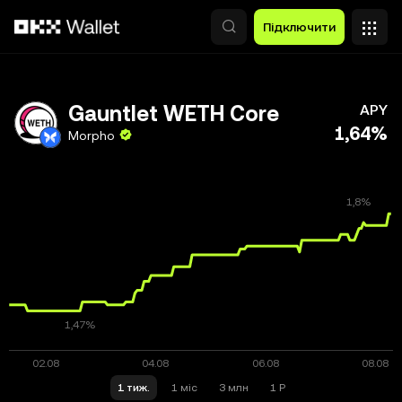
Перейти до основного вмісту
Підключити
Gauntlet WETH Core
APY
1,64%
Morpho
1 тиж.
1 міс
3 млн
1 Р