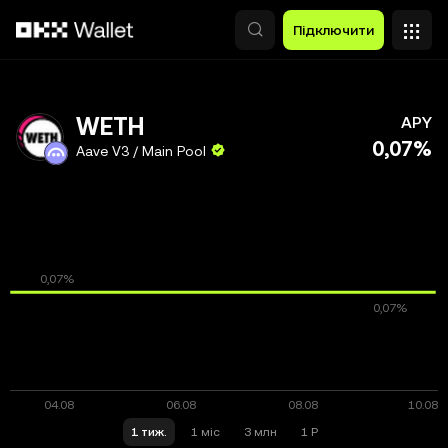
Перейти до основного вмісту
Підключити
WETH
APY
0,07%
Aave V3 / Main Pool
1 тиж.
1 міс
3 млн
1 Р