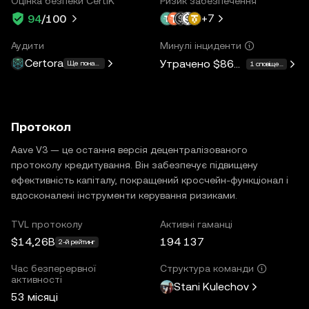
Оцінка безпеки CertiK
Ризик забезпечення
+
7
94
/100
Аудити
Минулі інциденти
Certora
Утрачено
$862K
Ще понад 15
1 сповіщення
Протокол
Aave V3 — це остання версія децентралізованого
протоколу кредитування. Він забезпечує підвищену
ефективність капіталу, покращений кросчейн-функціонал і
вдосконалені інструменти керування ризиками.
TVL протоколу
Активні гаманці
$14,26B
194 137
2-й рейтинг
Час безперервної
Структура команди
активності
Stani Kulechov
53 місяці