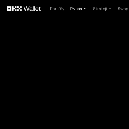
Ana İçeriğe Atla
Portföy
Piyasa
Strateji
Swap