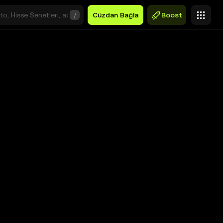
/
Cüzdan Bağla
Boost