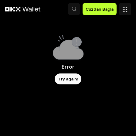
Ana İçeriğe Atla
Cüzdan Bağla
Error
Try again!