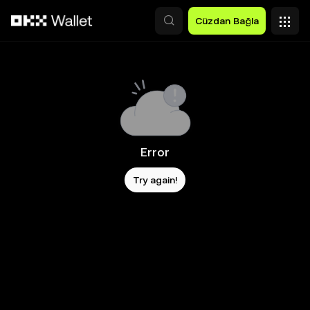
Ana İçeriğe Atla
Cüzdan Bağla
Error
Try again!