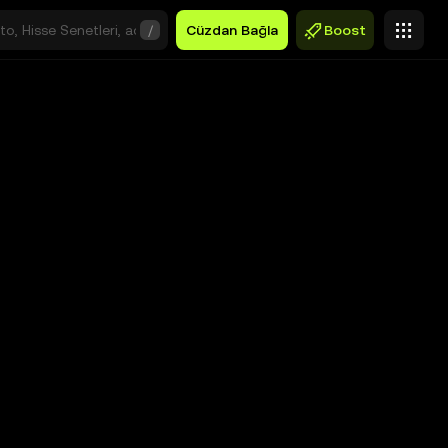
/
Cüzdan Bağla
Boost