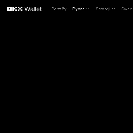
Ana İçeriğe Atla
Portföy
Piyasa
Strateji
Swap