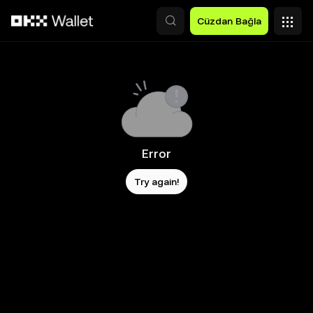
Ana İçeriğe Atla
Cüzdan Bağla
Error
Try again!