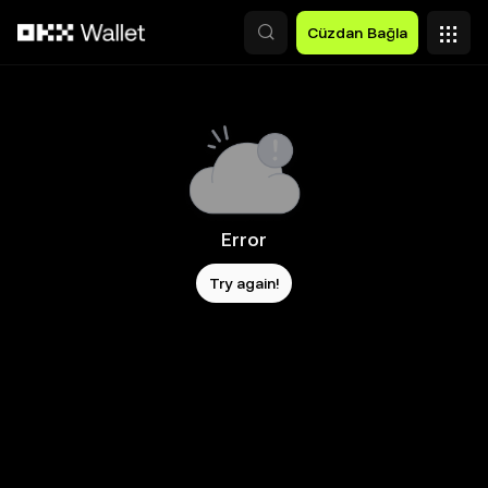
Ana İçeriğe Atla
Cüzdan Bağla
Error
Try again!