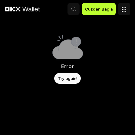
Ana İçeriğe Atla
Cüzdan Bağla
Error
Try again!