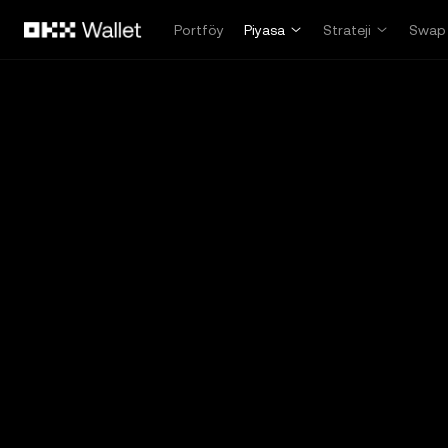
Ana İçeriğe Atla
Portföy
Piyasa
Strateji
Swap