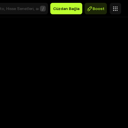
/
Cüzdan Bağla
Boost