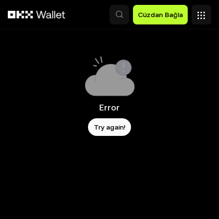
Ana İçeriğe Atla
Cüzdan Bağla
Error
Try again!